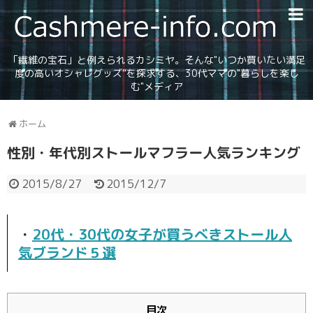
「繊維の宝石」と例えられるカシミヤ。そんな"いつか買いたい満足
度の高いオシャレグッズ”を探求する、30代ママの"暮らしを楽し
む"メディア
ホーム
性別・年代別ストールマフラー人気ランキング
2015/8/27
2015/12/7
・
20代・30代の女子が買うべきストール人
気ブランド５選
目次