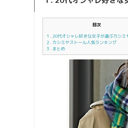
１. 20代オシャレ好き
目次
１. 20代オシャレ好きな女子が選ぶカシミ
２. カシミヤストール人気ランキング
３. まとめ