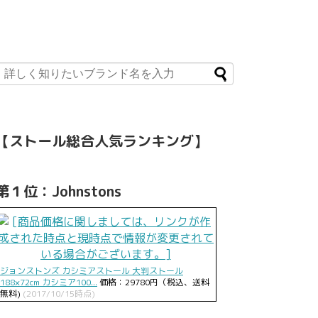
【ストール総合人気ランキング】
第１位：Johnstons
ジョンストンズ カシミアストール 大判ストール
188×72cm カシミア100...
価格：29780円（税込、送料
無料)
(2017/10/15時点)