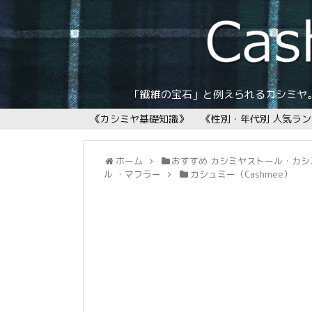
「繊維の宝石」と例えられるカシミヤ。
《カシミヤ基礎知識》
《性別・年代別 人気ラ
ホーム
おすすめ カシミヤストール・カシ
ル ・マフラー
カシュミー（Cashmee）