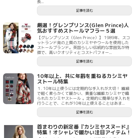
長...
記事を読む
厳選！グレンプリンス(Glen Prince)人
気おすすめストールマフラー５選
【グレンプリンス（Glen Prince）】 1989年、スコ
ットランド発の上質のカシミヤやウールを使用した
ストールブランド。英国らしい伝統的な雰囲気が特
徴で、高いクオリティとコストパフォー...
記事を読む
10年以上、共に年齢を重ねるカシミヤ
ストール特集
１. 10年以上使うには定期的な手入れが大切！ 繊細
で軽く柔らかくて暖かい、貴重な繊維カシミヤで織
られたカシミヤストール 。定期的に簡単な手入れを
行うことで、これが10年以上使えることはあま...
記事を読む
首まわりの新定番『カシミヤスヌード』
特集！オシャレで暖かい注目アイテム！