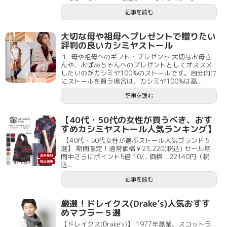
記事を読む
大切な母や祖母へプレゼントで贈りたい
評判の良いカシミヤストール
１. 母や祖母へのギフト・プレゼント 大切なお母さ
んや、おばあちゃんへのプレゼントとしてオススメ
したいのがカシミヤ100%のストールです。自分向け
にストールを買う場合は、カシミヤ100%は高...
記事を読む
【40代・50代の女性が買うべき、おす
すめカシミヤストール人気ランキング】
【40代・50代女性が選ぶストール人気ブランド５
選】 期間限定！通常価格￥23,220(税込) セール期
間中さらにポイント5倍 10/... 価格：22140円（税
込...
記事を読む
厳選！ドレイクス(Drake’s)人気おすす
めマフラー５選
【ドレイクス(Drake's)】 1977年創業、スコットラ