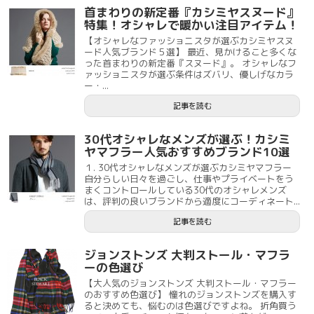
首まわりの新定番『カシミヤスヌード』
特集！オシャレで暖かい注目アイテム！
【オシャレなファッショニスタが選ぶカシミヤスヌ
ード人気ブランド５選】 最近、見かけること多くな
った首まわりの新定番『スヌード』。 オシャレなフ
ァッショニスタが選ぶ条件はズバリ、優しげなカラ
ー・...
記事を読む
30代オシャレなメンズが選ぶ！カシミ
ヤマフラー人気おすすめブランド10選
１. 30代オシャレなメンズが選ぶカシミヤマフラー
自分らしい日々を過ごし、仕事やプライベートをう
まくコントロールしている30代のオシャレメンズ
は、評判の良いブランドから適度にコーディネート...
記事を読む
ジョンストンズ 大判ストール・マフラ
ーの色選び
【大人気のジョンストンズ 大判ストール・マフラー
のおすすめ色選び】 憧れのジョンストンズを購入す
ると決めても、悩むのは色選びですよね。 折角買う