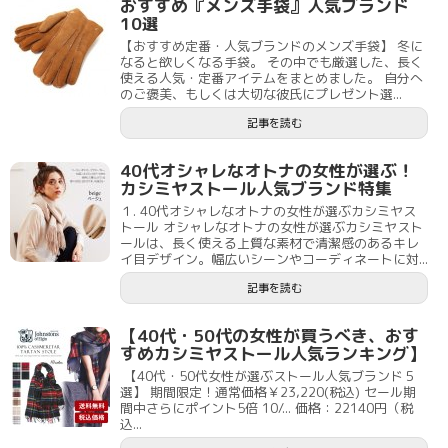
おすすめ『メンズ手袋』人気ブランド
10選
【おすすめ定番・人気ブランドのメンズ手袋】 冬に
なると欲しくなる手袋。 その中でも厳選した、長く
使える人気・定番アイテムをまとめました。 自分へ
のご褒美、もしくは大切な彼氏にプレゼント選...
記事を読む
40代オシャレなオトナの女性が選ぶ！
カシミヤストール人気ブランド特集
１. 40代オシャレなオトナの女性が選ぶカシミヤス
トール オシャレなオトナの女性が選ぶカシミヤスト
ールは、長く使える上質な素材で清潔感のあるキレ
イ目デザイン。幅広いシーンやコーディネートに対...
記事を読む
【40代・50代の女性が買うべき、おす
すめカシミヤストール人気ランキング】
【40代・50代女性が選ぶストール人気ブランド５
選】 期間限定！通常価格￥23,220(税込) セール期
間中さらにポイント5倍 10/... 価格：22140円（税
込...