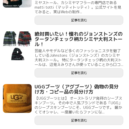
ミヤストール、カシミヤマフラーの専門店である
matti totti（マッティトッティ）。公式サイトを見
てみると、実はWebの制作...
記事を読む
絶対買いたい！憧れのジョンストンズの
タータンチェック柄カシミヤ大判ストー
ル！
芸能人やモデルなど多くのファッショニスタを魅了
しているJohnstons（ジョンストンズ）のカシミヤ
大判ストール。 特にタータンチェック柄の大判スト
ールは、辺見えみりさんが使っていることから口コ...
記事を読む
UGGブーツ（アグブーツ）偽物の見分
け方・コピー品の見分け方
【UGGブーツとは】 オーストラリア発祥のシープス
キンブーツ。 その中で人気ブランドである「UGG」
のシープスキンブーツこそ、UGGブーツです。 暖か
くてオシャレ、一度履いたらファンにな...
記事を読む