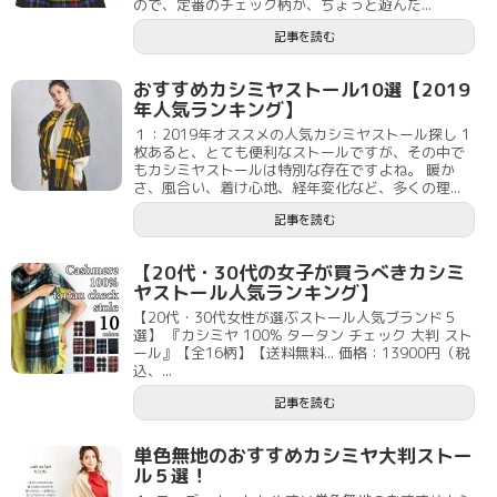
ので、定番のチェック柄か、ちょっと遊んだ...
記事を読む
おすすめカシミヤストール10選【2019
年人気ランキング】
１：2019年オススメの人気カシミヤストール探し 1
枚あると、とても便利なストールですが、その中で
もカシミヤストールは特別な存在ですよね。 暖か
さ、風合い、着け心地、経年変化など、多くの理...
記事を読む
【20代・30代の女子が買うべきカシミ
ヤストール人気ランキング】
【20代・30代女性が選ぶストール人気ブランド５
選】 『カシミヤ 100% タータン チェック 大判 スト
ール』【全16柄】【送料無料... 価格：13900円（税
込、...
記事を読む
単色無地のおすすめカシミヤ大判ストー
ル５選！